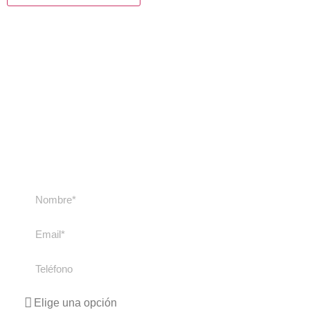
Contacta con
nosotros
Contacta con nosotros si tienes cualquier duda
sobre nuestros cursos y viajes. Te
responderemos lo antes posible.