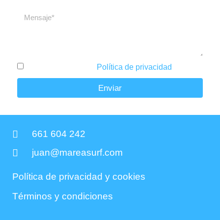
He leído y acepto la
Política de privacidad
.
Enviar
661 604 242
juan@mareasurf.com
Política de privacidad y cookies
Términos y condiciones