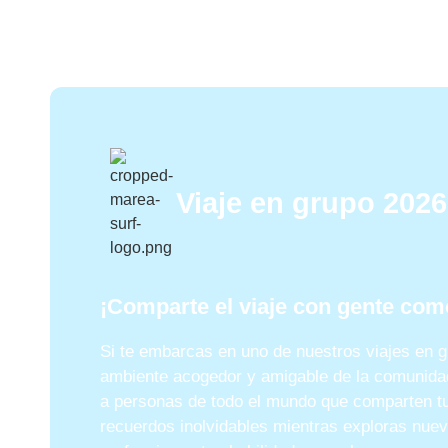
Viaje en grupo 2026
¡Comparte el viaje con gente com
Si te embarcas en uno de nuestros viajes en gr
ambiente acogedor y amigable de la comunidad
a personas de todo el mundo que comparten tu
recuerdos inolvidables mientras exploras nue