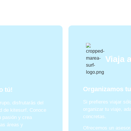
Viaja a
Organizamos tu 
o tú!
Si prefieres viajar s
upo, disfrutarás del
organizar tu viaje, a
 de kitesurf. Conoce
concretas.
 pasión y crea
vas áreas y
Ofrecemos un asesora