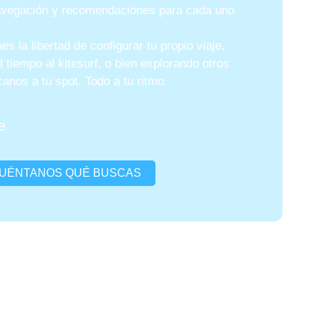
avegación y recomendaciones para cada uno
nes la libertad de configurar tu propio viaje,
 tiempo al kitesurf, o bien explorando otros
canos a tu spot. Todo a tu ritmo.
e
UÉNTANOS QUÉ BUSCAS