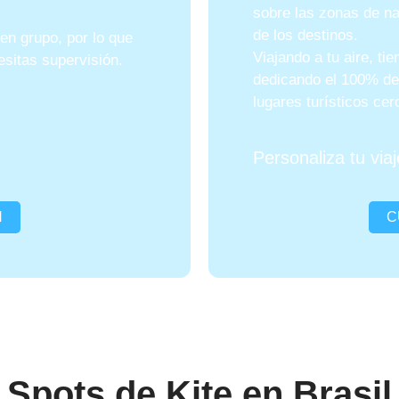
sobre las zonas de n
de los destinos.
en grupo, por lo que
Viajando a tu aire, tie
sitas supervisión.
dedicando el 100% del
lugares turísticos cer
Personaliza tu viaj
N
C
Spots de Kite en Brasil