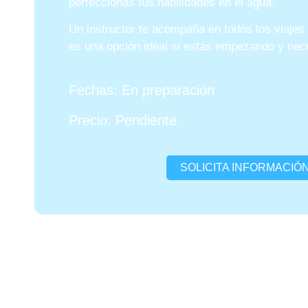
perfeccionas tus habilidades en el agua.
Un instructor te acompaña en todos los viajes 
es una opción ideal si estás empezando y nece
Fechas: En preparación
Precio: Pendiente
SOLICITA INFORMACIÓ