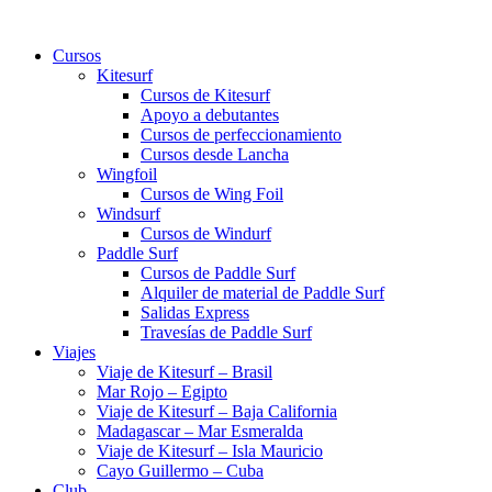
Ir
al
Cursos
contenido
Kitesurf
Cursos de Kitesurf
Apoyo a debutantes
Cursos de perfeccionamiento
Cursos desde Lancha
Wingfoil
Cursos de Wing Foil
Windsurf
Cursos de Windurf
Paddle Surf
Cursos de Paddle Surf
Alquiler de material de Paddle Surf
Salidas Express
Travesías de Paddle Surf
Viajes
Viaje de Kitesurf – Brasil
Mar Rojo – Egipto
Viaje de Kitesurf – Baja California
Madagascar – Mar Esmeralda
Viaje de Kitesurf – Isla Mauricio
Cayo Guillermo – Cuba
Club