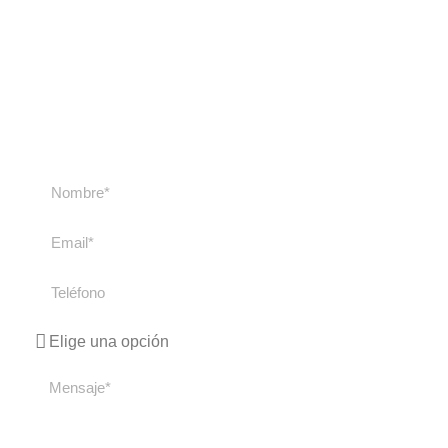
nosotros
Contacta con nosotros si tienes cualquier duda
sobre nuestros cursos y viajes. Te
responderemos lo antes posible.