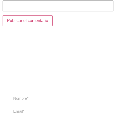
Contacta con
nosotros
Contacta con nosotros si tienes cualquier duda
sobre nuestros cursos y viajes. Te
responderemos lo antes posible.