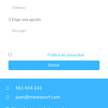
He leído y acepto la
Política de privacidad
.
Enviar
661 604 242
juan@mareasurf.com