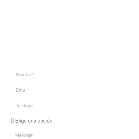
Contacta con
nosotros
Contacta con nosotros si tienes cualquier duda
sobre nuestros cursos y viajes. Te
responderemos lo antes posible.