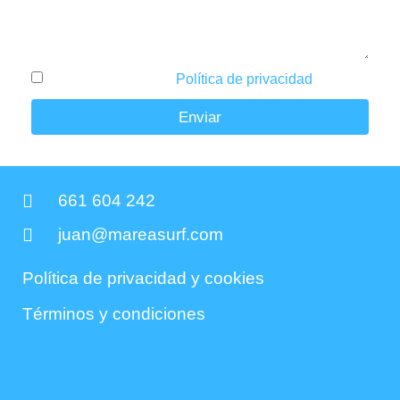
He leído y acepto la
Política de privacidad
.
Enviar
661 604 242
juan@mareasurf.com
Política de privacidad y cookies
Términos y condiciones