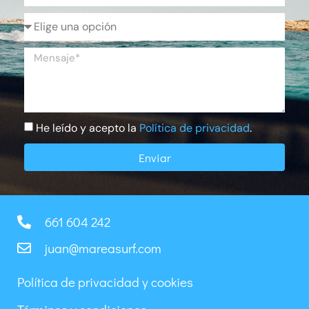
He leído y acepto la
Política de privacidad
.
Enviar
661 604 242
juan@mareasurf.com
Política de privacidad y cookies