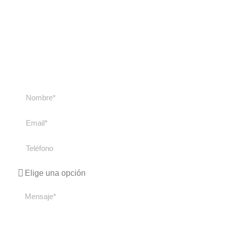
nosotros
Contacta con nosotros si tienes cualquier duda
sobre nuestros cursos y viajes. Te
responderemos lo antes posible.