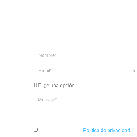
Contacta con
Contacta con nosotros si tienes cualquier du
Te responderemos lo a
He leído y acepto la
Política de privacidad
.