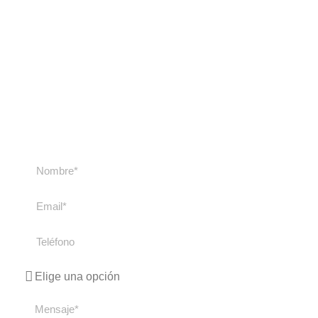
Contacta con
nosotros
Contacta con nosotros si tienes cualquier duda
sobre nuestros cursos y viajes. Te
responderemos lo antes posible.