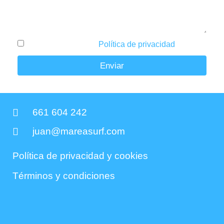
He leído y acepto la
Política de privacidad
.
Enviar
661 604 242
juan@mareasurf.com
Política de privacidad y cookies
Términos y condiciones