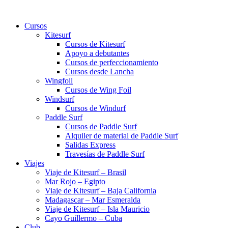
Ir
al
Cursos
contenido
Kitesurf
Cursos de Kitesurf
Apoyo a debutantes
Cursos de perfeccionamiento
Cursos desde Lancha
Wingfoil
Cursos de Wing Foil
Windsurf
Cursos de Windurf
Paddle Surf
Cursos de Paddle Surf
Alquiler de material de Paddle Surf
Salidas Express
Travesías de Paddle Surf
Viajes
Viaje de Kitesurf – Brasil
Mar Rojo – Egipto
Viaje de Kitesurf – Baja California
Madagascar – Mar Esmeralda
Viaje de Kitesurf – Isla Mauricio
Cayo Guillermo – Cuba
Club