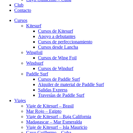
Club
Contacto
Cursos
Kitesurf
Cursos de Kitesurf
Apoyo a debutantes
Cursos de perfeccionamiento
Cursos desde Lancha
Wingfoil
Cursos de Wing Foil
Windsurf
Cursos de Windurf
Paddle Surf
Cursos de Paddle Surf
Alquiler de material de Paddle Surf
Salidas Express
Travesías de Paddle Surf
Viajes
Viaje de Kitesurf – Brasil
Mar Rojo – Egipto
Viaje de Kitesurf – Baja California
Madagascar – Mar Esmeralda
Viaje de Kitesurf – Isla Mauricio
Cayo Guillermo – Cuba