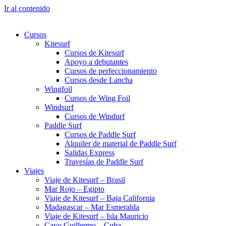
Ir al contenido
Cursos
Kitesurf
Cursos de Kitesurf
Apoyo a debutantes
Cursos de perfeccionamiento
Cursos desde Lancha
Wingfoil
Cursos de Wing Foil
Windsurf
Cursos de Windurf
Paddle Surf
Cursos de Paddle Surf
Alquiler de material de Paddle Surf
Salidas Express
Travesías de Paddle Surf
Viajes
Viaje de Kitesurf – Brasil
Mar Rojo – Egipto
Viaje de Kitesurf – Baja California
Madagascar – Mar Esmeralda
Viaje de Kitesurf – Isla Mauricio
Cayo Guillermo – Cuba