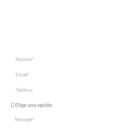
nosotros
Contacta con nosotros si tienes cualquier duda
sobre nuestros cursos y viajes. Te
responderemos lo antes posible.