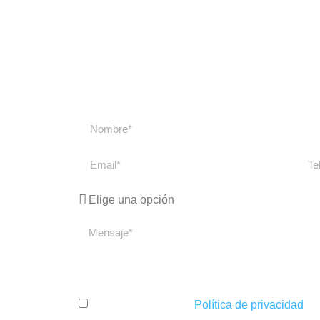
Contacta con
Contacta con nosotros si tienes cualquier du
Te responderemos lo a
He leído y acepto la
Política de privacidad
.