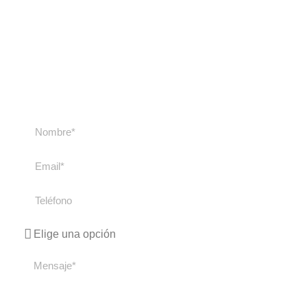
nosotros
Contacta con nosotros si tienes cualquier duda
sobre nuestros cursos y viajes. Te
responderemos lo antes posible.