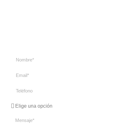
nosotros
Contacta con nosotros si tienes cualquier duda
sobre nuestros cursos y viajes. Te
responderemos lo antes posible.